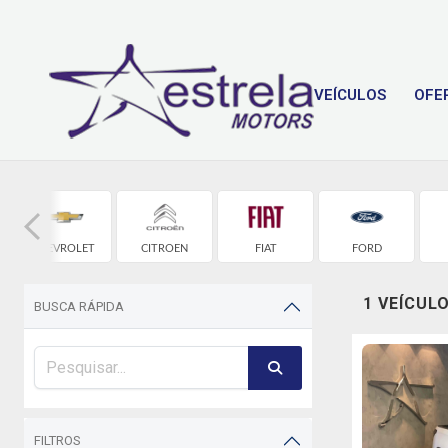
VEÍCULOS
OFE
CHEVROLET
CITROEN
FIAT
FORD
1 VEÍCUL
BUSCA RÁPIDA
FILTROS