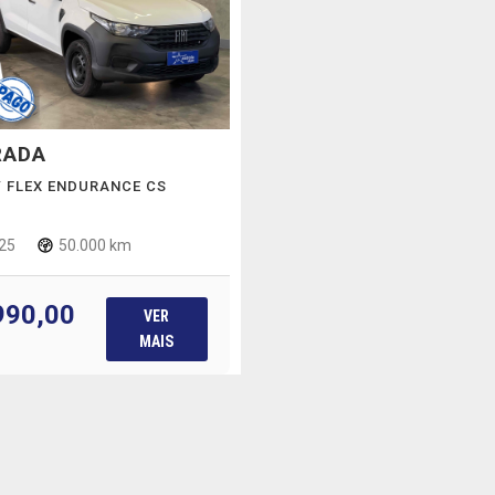
RADA
LY FLEX ENDURANCE CS
25
50.000 km
990,00
VER
MAIS