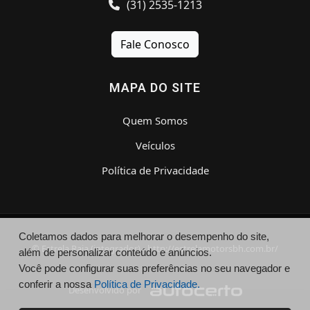
(31) 2535-1213
Fale Conosco
MAPA DO SITE
Quem Somos
Veículos
Política de Privacidade
Coletamos dados para melhorar o desempenho do site,
© Estrela Raja (integrador) - http://estrelamotorsbh.com.br/
além de personalizar conteúdo e anúncios.
Você pode configurar suas preferências no seu navegador e
conferir a nossa
Política de Privacidade.
Desenvolvido por